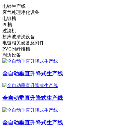
电镀生产线
废气处理净化设备
电镀槽
PP槽
过滤机
超声波清洗设备
电镀相关设备及附件
PVC附纤维槽
周边设备
全自动垂直升降式生产线
全自动垂直升降式生产线
全自动垂直升降式生产线