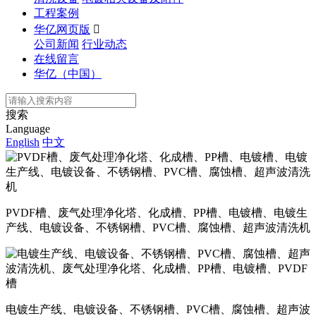
工程案例
华亿网页版

公司新闻
行业动态
在线留言
华亿（中国）
搜索
Language
English
中文
PVDF槽、废气处理净化塔、化成槽、PP槽、电镀槽、电镀生
产线、电镀设备、不锈钢槽、PVC槽、腐蚀槽、超声波清洗机
电镀生产线、电镀设备、不锈钢槽、PVC槽、腐蚀槽、超声波