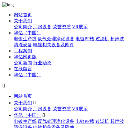
网站首页
关于我们
公司简介
厂房设备
荣誉资质
VR展示
华亿（中国）
电镀生产线
废气处理净化设备
电镀PP槽
过滤机
超声波
清洗设备
电镀相关设备及附件
工程案例
华亿网页版
公司新闻
行业动态
在线留言
华亿（中国）

网站首页
关于我们

公司简介
厂房设备
荣誉资质
VR展示
华亿（中国）

电镀生产线
废气处理净化设备
电镀PP槽
过滤机
超声波
清洗设备
电镀相关设备及附件