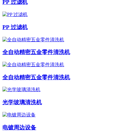
PP 过滤机
PP 过滤机
全自动精密五金零件清洗机
全自动精密五金零件清洗机
光学玻璃清洗机
电镀周边设备