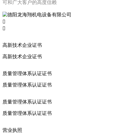
可和广大客户的高度信赖


高新技术企业证书
高新技术企业证书
质量管理体系认证证书
质量管理体系认证证书
质量管理体系认证证书
质量管理体系认证证书
营业执照