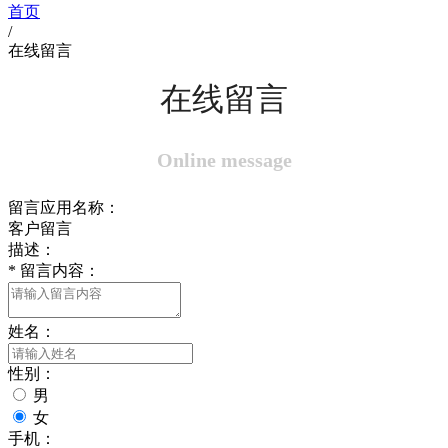
首页
/
在线留言
在线留言
Online message
留言应用名称：
客户留言
描述：
*
留言内容：
姓名：
性别：
男
女
手机：