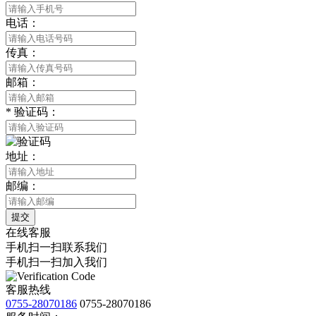
电话：
传真：
邮箱：
*
验证码：
地址：
邮编：
提交
在线客服
手机扫一扫联系我们
手机扫一扫加入我们
客服热线
0755-28070186
0755-28070186