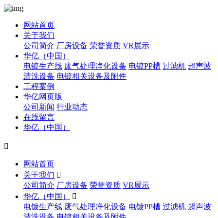
网站首页
关于我们
公司简介
厂房设备
荣誉资质
VR展示
华亿（中国）
电镀生产线
废气处理净化设备
电镀PP槽
过滤机
超声波
清洗设备
电镀相关设备及附件
工程案例
华亿网页版
公司新闻
行业动态
在线留言
华亿（中国）

网站首页
关于我们

公司简介
厂房设备
荣誉资质
VR展示
华亿（中国）

电镀生产线
废气处理净化设备
电镀PP槽
过滤机
超声波
清洗设备
电镀相关设备及附件