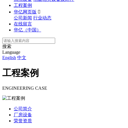
工程案例
华亿网页版

公司新闻
行业动态
在线留言
华亿（中国）
搜索
Language
English
中文
工程案例
ENGINEERING CASE
公司简介
厂房设备
荣誉资质