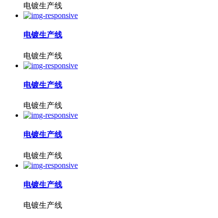
电镀生产线
电镀生产线
电镀生产线
电镀生产线
电镀生产线
电镀生产线
电镀生产线
电镀生产线
电镀生产线