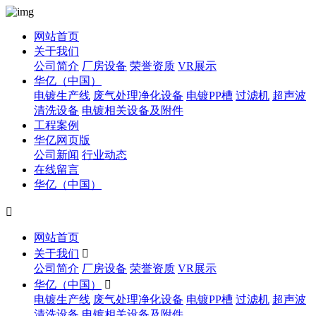
网站首页
关于我们
公司简介
厂房设备
荣誉资质
VR展示
华亿（中国）
电镀生产线
废气处理净化设备
电镀PP槽
过滤机
超声波
清洗设备
电镀相关设备及附件
工程案例
华亿网页版
公司新闻
行业动态
在线留言
华亿（中国）

网站首页
关于我们

公司简介
厂房设备
荣誉资质
VR展示
华亿（中国）

电镀生产线
废气处理净化设备
电镀PP槽
过滤机
超声波
清洗设备
电镀相关设备及附件