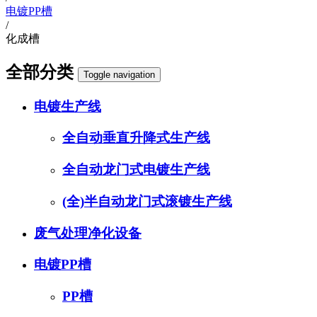
电镀PP槽
/
化成槽
全部分类
Toggle navigation
电镀生产线
全自动垂直升降式生产线
全自动龙门式电镀生产线
(全)半自动龙门式滚镀生产线
废气处理净化设备
电镀PP槽
PP槽