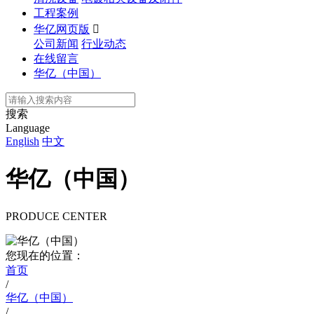
工程案例
华亿网页版

公司新闻
行业动态
在线留言
华亿（中国）
搜索
Language
English
中文
华亿（中国）
PRODUCE CENTER
您现在的位置：
首页
/
华亿（中国）
/