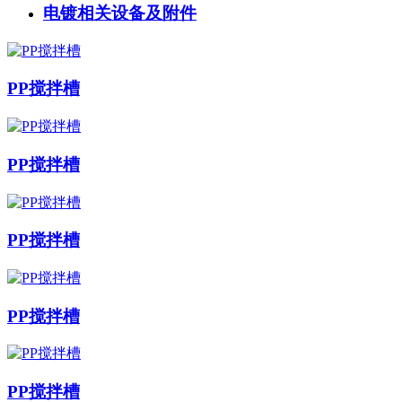
电镀相关设备及附件
PP搅拌槽
PP搅拌槽
PP搅拌槽
PP搅拌槽
PP搅拌槽