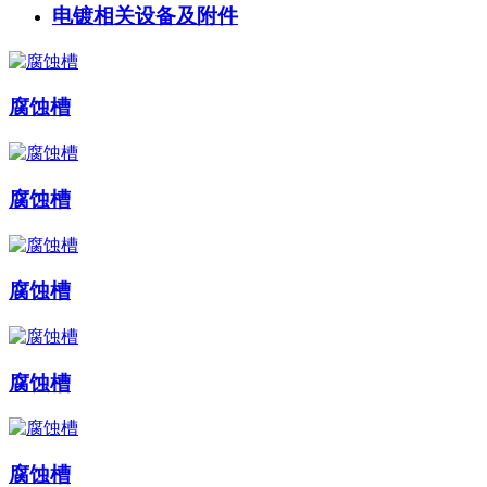
电镀相关设备及附件
腐蚀槽
腐蚀槽
腐蚀槽
腐蚀槽
腐蚀槽