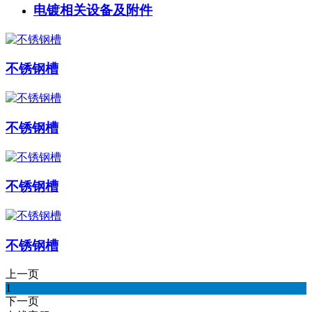
电镀相关设备及附件
不锈钢槽
不锈钢槽
不锈钢槽
不锈钢槽
上一页
1
下一页