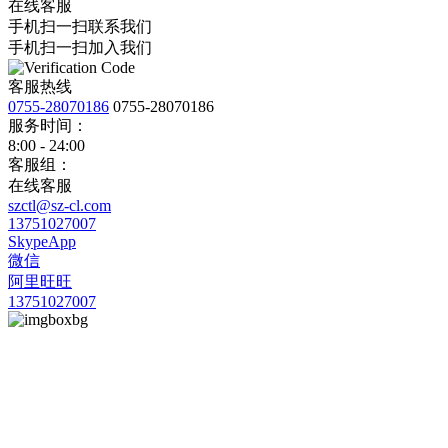
在线客服
手机扫一扫联系我们
手机扫一扫加入我们
客服热线
0755-28070186
0755-28070186
服务时间：
8:00 - 24:00
客服组：
在线客服
szctl@sz-cl.com
13751027007
SkypeApp
微信
阿里旺旺
13751027007
华亿网页版
深圳市创天隆环保设备科技有限公司