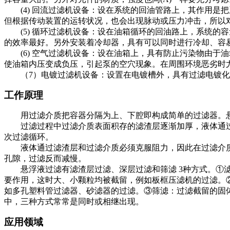
(4) 回流过滤机设备：设在系统的回油管路上，其作用
但根据传动装置的运转状况，也会出现脉动或压力冲击，所以
(5) 循环过滤机设备：设在油箱循环的回油路上，系统
的效率最好。另外安装着冷却器，具有可以同时进行冷却、容
(6) 空气过滤机设备：设在油箱上，具有防止污染物由
使油箱内压变成负压，引起泵的空穴现象。在周围环境恶劣时
（7）电镀过滤机设备：设置在电镀槽外，具有过滤电镀
工作原理
用过滤介质把容器分隔为上、下腔即构成简单的过滤器。
过滤过程中过滤介质表面积存的滤渣层逐渐加厚，液体通
次过滤循环。
液体通过滤渣层和过滤介质必须克服阻力，因此在过滤介
孔隙，过滤反而减慢。
悬浮液过滤有滤渣层过滤、深层过滤和筛滤 3种方式。
要作用，这时大、小颗粒均被截留，例如板框压滤机的过滤。
如多孔塑料管过滤器、砂滤器的过滤。③筛滤：过滤截留的固
中，三种方式常常是同时或相继出现。
应用领域