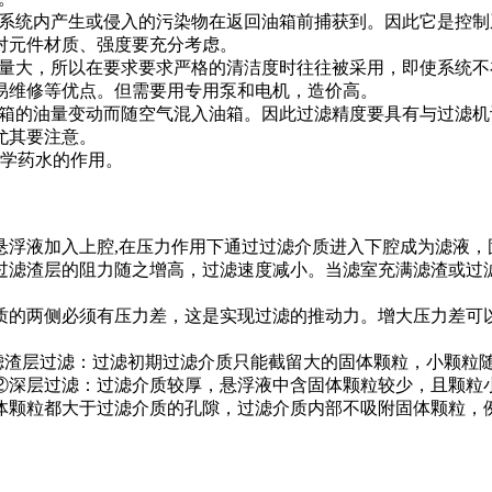
是把系统内产生或侵入的污染物在返回油箱前捕获到。因此它是控
对元件材质、强度要充分考虑。
的容量大，所以在要求要求严格的清洁度时往往被采用，即使系统
易维修等优点。但需要用专用泵和电机，造价高。
于油箱的油量变动而随空气混入油箱。因此过滤精度要具有与过滤
尤其要注意。
化学药水的作用。
悬浮液加入上腔,在压力作用下通过过滤介质进入下腔成为滤液，
过滤渣层的阻力随之增高，过滤速度减小。当滤室充满滤渣或过滤
质的两侧必须有压力差，这是实现过滤的推动力。增大压力差可
①滤渣层过滤：过滤初期过滤介质只能截留大的固体颗粒，小颗粒
②深层过滤：过滤介质较厚，悬浮液中含固体颗粒较少，且颗粒
体颗粒都大于过滤介质的孔隙，过滤介质内部不吸附固体颗粒，