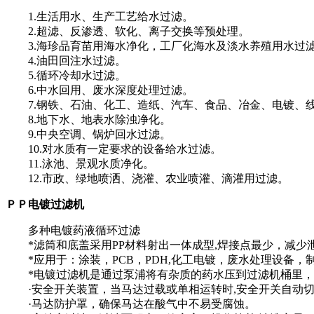
1.生活用水、生产工艺给水过滤。
2.超滤、反渗透、软化、离子交换等预处理。
3.海珍品育苗用海水净化，工厂化海水及淡水养殖用水过
4.油田回注水过滤。
5.循环冷却水过滤。
6.中水回用、废水深度处理过滤。
7.钢铁、石油、化工、造纸、汽车、食品、冶金、电镀、
8.地下水、地表水除浊净化。
9.中央空调、锅炉回水过滤。
10.对水质有一定要求的设备给水过滤。
11.泳池、景观水质净化。
12.市政、绿地喷洒、浇灌、农业喷灌、滴灌用过滤。
ＰＰ电镀过滤机
多种电镀药液循环过滤
*滤筒和底盖采用PP材料射出一体成型,焊接点最少，减少
*应用于：涂装，PCB，PDH,化工电镀，废水处理设备
*电镀过滤机是通过泵浦将有杂质的药水压到过滤机桶里
·安全开关装置，当马达过载或单相运转时,安全开关自动
·马达防护罩，确保马达在酸气中不易受腐蚀。