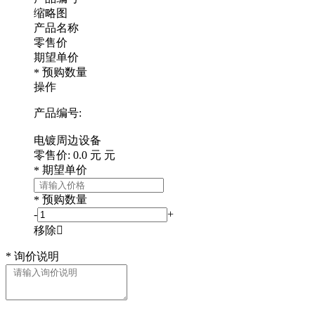
缩略图
产品名称
零售价
期望单价
预购数量
*
操作
产品编号:
电镀周边设备
零售价:
0.0
元
元
期望单价
*
预购数量
*
-
+
移除

*
询价说明