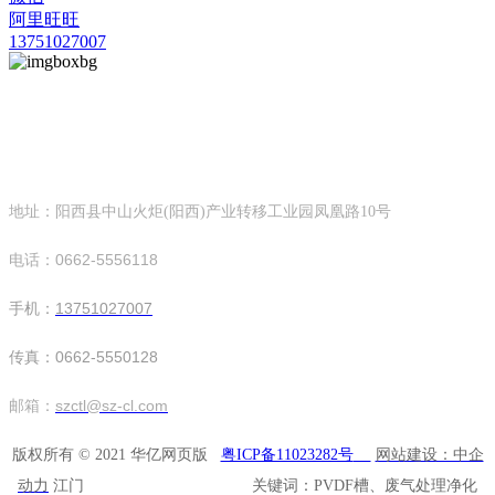
阿里旺旺
13751027007
华亿网页版
深圳市创天隆环保设备科技有限公司
地址：阳西县中山火炬(阳西)产业转移工业园凤凰路10号
电话：0662-5556118
手机：
13751027007
传真：0662-5550128
邮箱：
szctl@sz-cl.com
版权所有 © 2021 华亿网页版
粤ICP备11023282号
网站建设：中企
动力
江门 关键词：PVDF槽、废气处理净化