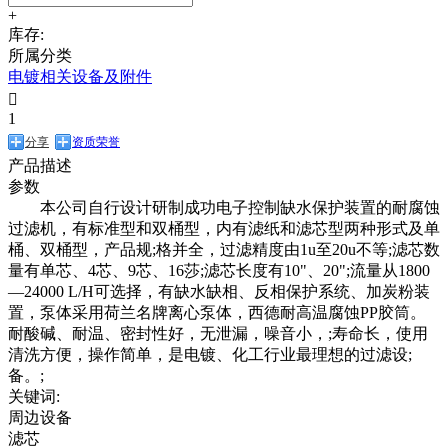
+
库存:
所属分类
电镀相关设备及附件

1
分享
资质荣誉
产品描述
参数
本公司自行设计研制成功电子控制缺水保护装置的耐腐蚀
过滤机，有标准型和双桶型，内有滤纸和滤芯型两种形式及单
桶、双桶型，产品规;格并全，过滤精度由1u至20u不等;滤芯数
量有单芯、4芯、9芯、16莎;滤芯长度有10"、20";流量从1800
—24000 L/H可选择，有缺水缺相、反相保护系统、加炭粉装
置，泵体采用荷兰名牌离心泵体，西德耐高温腐蚀PP胶筒。
耐酸碱、耐温、密封性好，无泄漏，噪音小，;寿命长，使用
清洗方便，操作简单，是电镀、化工行业最理想的过滤设;
备。;
关键词:
周边设备
滤芯