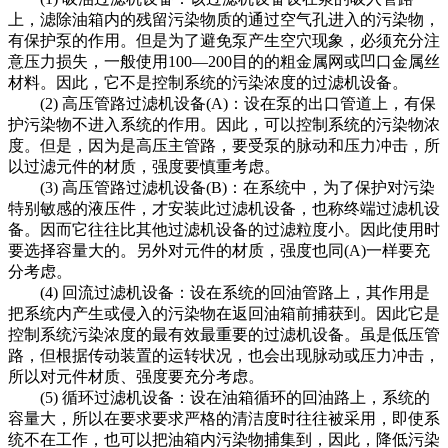
上，滤除油箱内的残留污染物质的通过空气孔进入的污染物，
有保护泵的作用。但是为了避免泵产生空穴现象，必须充分注
意压力损失，一般使用100—200目的的粗金属网或凹口金属丝
材料。因此，它不是控制系统的污染浓度的过滤机设备。
(2) 高压管路过滤机设备(A)：设在泵的出口管道上，有保
护污染物不进入系统的作用。因此，可以控制系统的污染物浓
度。但是，因为是高压主管路，要受泵的脉动和压力冲击，所
以过滤元件的材质，强度要慎重考虑。
(3) 高压管路过滤机设备(B)：在系统中，为了保护对污染
特别敏感的液压件，才安装此过滤机设备，也称终端过滤机设
备。因而它往往比其他过滤机设备的过滤粒度小。因此使用时
要选择容量大的。另外对元件的材质，强度也同(A)一样要充
分考虑。
(4) 回流过滤机设备：设在系统的回油管路上，其作用是
把系统内产生或侵入的污染物在返回油箱前捕获到。因此它是
控制系统污染浓度的最有效最重要的过滤机设备。虽是低压管
路，但根据传动装置的运转状况，也会出现脉动或压力冲击，
所以对元件材质、强度要充分考虑。
(5) 循环过滤机设备：设在油箱循环的回油路上，系统的
容量大，所以在要求要求严格的清洁度时往往被采用，即使系
统不在工作，也可以把油箱内污染物捕集到，因此，降低污染