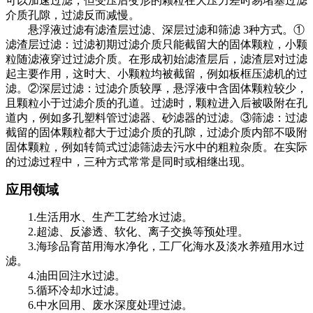
可以加速过滤，但受压后变形的颗粒在大压力差时易堵塞过滤
介质孔隙，过滤反而减慢。
悬浮液过滤有滤渣层过滤、深层过滤和筛滤 3种方式。①
滤渣层过滤：过滤初期过滤介质只能截留大的固体颗粒，小颗
粒随滤液穿过过滤介质。在形成初始滤渣层后，滤渣层对过滤
起主要作用，这时大、小颗粒均被截留，例如板框压滤机的过
滤。②深层过滤：过滤介质较厚，悬浮液中含固体颗粒较少，
且颗粒小于过滤介质的孔道。过滤时，颗粒进入后被吸附在孔
道内，例如多孔塑料管过滤器、砂滤器的过滤。③筛滤：过滤
截留的固体颗粒都大于过滤介质的孔隙，过滤介质内部不吸附
固体颗粒，例如转筒式过滤筛滤去污水中的粗粒杂质。在实际
的过滤过程中，三种方式常常是同时或相继出现。
应用领域
1.生活用水、生产工艺给水过滤。
2.超滤、反渗透、软化、离子交换等预处理。
3.海珍品育苗用海水净化，工厂化海水及淡水养殖用水过
滤。
4.油田回注水过滤。
5.循环冷却水过滤。
6.中水回用、废水深度处理过滤。