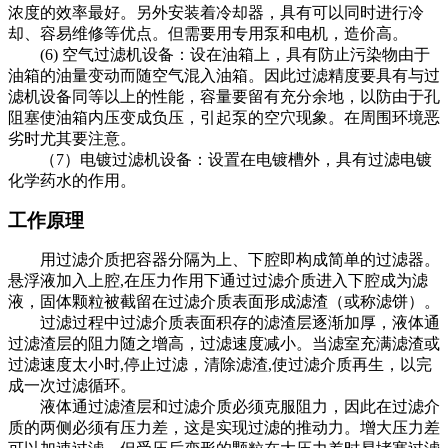
浓度的效率最好。另外安装着冷却器，具有可以同时进行冷
却、容易维修等优点。但需要用专用泵和电机，造价高。
(6) 空气过滤机设备：设在油箱上，具有防止污染物由于
油箱的油量变动而随空气混入油箱。因此过滤精度要具有与过
滤机设备同等以上的性能，容量要留有充分余地，以防由于孔
阻塞使油箱内压变成负压，引起泵的空穴现象。在周围环境恶
劣时尤其要注意。
（7）电镀过滤机设备：设置在电镀槽外，具有过滤电镀
化学药水的作用。
工作原理
用过滤介质把容器分隔为上、下腔即构成简单的过滤器。
悬浮液加入上腔,在压力作用下通过过滤介质进入下腔成为滤
液，固体颗粒被截留在过滤介质表面形成滤渣（或称滤饼）。
过滤过程中过滤介质表面积存的滤渣层逐渐加厚，液体通
过滤渣层的阻力随之增高，过滤速度减小。当滤室充满滤渣或
过滤速度太小时,停止过滤，清除滤渣,使过滤介质再生，以完
成一次过滤循环。
液体通过滤渣层和过滤介质必须克服阻力，因此在过滤介
质的两侧必须有压力差，这是实现过滤的推动力。增大压力差