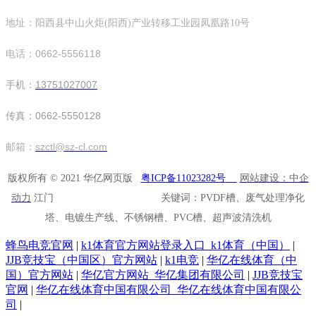
地址：阳西县中山火炬(阳西)产业转移工业园凤凰路10号
电话：0662-5556118
手机：
13751027007
传真：0662-5550128
邮箱：
szctl@sz-cl.com
版权所有 © 2021 华亿网页版
粤ICP备11023282号
网站建设：中企
动力
江门 关键词：PVDF槽、废气处理净化
塔、电镀生产线、不锈钢槽、PVC槽、超声波清洗机
蜂鸟电竞官网
|
k1体育官方网站登录入口_k1体育（中国）
|
JJB竞技宝（中国区）官方网站
|
k1电竞
|
华亿在线体育（中
国）官方网站
|
华亿官方网站_华亿集团有限公司
|
JJB竞技宝
官网
|
华亿在线体育中国有限公司_华亿在线体育中国有限公
司
|