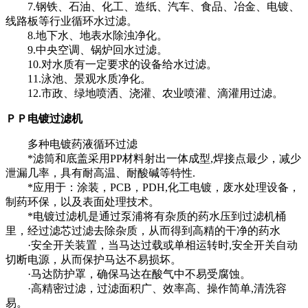
7.钢铁、石油、化工、造纸、汽车、食品、冶金、电镀、
线路板等行业循环水过滤。
8.地下水、地表水除浊净化。
9.中央空调、锅炉回水过滤。
10.对水质有一定要求的设备给水过滤。
11.泳池、景观水质净化。
12.市政、绿地喷洒、浇灌、农业喷灌、滴灌用过滤。
ＰＰ电镀过滤机
多种电镀药液循环过滤
*滤筒和底盖采用PP材料射出一体成型,焊接点最少，减少
泄漏几率，具有耐高温、耐酸碱等特性.
*应用于：涂装，PCB，PDH,化工电镀，废水处理设备，
制药环保，以及表面处理技术。
*电镀过滤机是通过泵浦将有杂质的药水压到过滤机桶
里，经过滤芯过滤去除杂质，从而得到高精的干净的药水
·安全开关装置，当马达过载或单相运转时,安全开关自动
切断电源，从而保护马达不易损坏。
·马达防护罩，确保马达在酸气中不易受腐蚀。
·高精密过滤，过滤面积广、效率高、操作简单,清洗容
易。